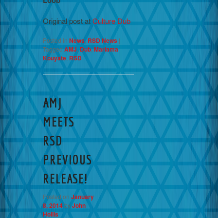
Original post at
Culture Dub
Posted in
News
,
RSD News
|
Tagged
AMJ
,
Dub
,
Mariama
Kouyate
,
RSD
AMJ
MEETS
RSD
PREVIOUS
RELEASE!
Posted on
January
8, 2014
by
John
Hollis