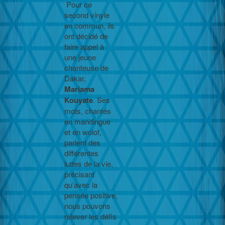
Pour ce
second vinyle
en commun, ils
ont décidé de
faire appel à
une jeune
chanteuse de
Dakar,
Mariama
Kouyate
. Ses
mots, chantés
en mandingue
et en wolof,
parlent des
différentes
luttes de la vie,
précisant
qu’avec la
pensée positive,
nous pouvons
relever les défis