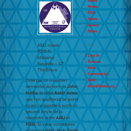
News
News
RSD
News
Space
News
AMJ meets
META
RSD ft.
Log in
Mariama
Entries
Kouyate – 12″
feed
The Brave
Comments
feed
Créé par un musicien
WordPress.org
aventurier du nom de
John
Hollis
, le label
Astar
Artes
,
que l’on qualifierait de world
music, s’apprête à sortir un
second vinyle de la
rencontre entre
AMJ
et
RSD
. Si vous connaissez
sûrement
RSD
(
Rob Smith
,