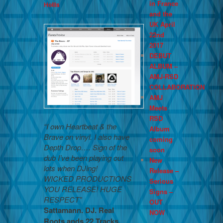
in France
Hollis
and the
UK April
22nd
2017
DEBUT
ALBUM –
AMJ-RSD
COLLABORATION
AMJ
Meets
RSD
“I own Heartbeat & the
Album
Brave on vinyl. I also have
coming
Depth Drop…. Sign of the
soon
dub I’ve been playing out
New
lots when DJing!
Release –
WICKED PRODUCTIONS
Serious
YOU RELEASE! HUGE
Signs –
RESPECT”
OUT
Sattamann. DJ. Real
NOW
Roots ands 22 Tracks.