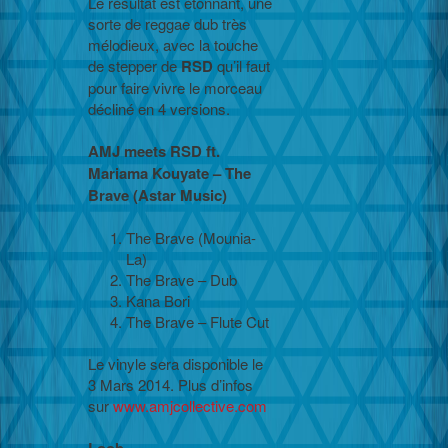
Le résultat est étonnant, une
sorte de reggae dub très
mélodieux, avec la touche
de stepper de
RSD
qu’il faut
pour faire vivre le morceau
décliné en 4 versions.
AMJ meets RSD ft.
Mariama Kouyate – The
Brave (Astar Music)
The Brave (Mounia-
La)
The Brave – Dub
Kana Bori
The Brave – Flute Cut
Le vinyle sera disponible le
3 Mars 2014. Plus d’infos
sur
www.amjcollective.com
Loob