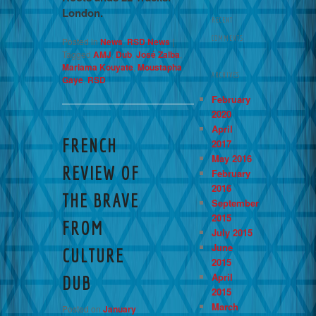
London.
RECENT
COMMENTS
Posted in
News
,
RSD News
|
Tagged
AMJ
,
Dub
,
José Zalba
,
Mariama Kouyate
,
Moustapha
ARCHIVES
Gaye
,
RSD
February
2020
April
FRENCH
2017
May 2016
REVIEW OF
February
2016
THE BRAVE
September
2015
FROM
July 2015
June
CULTURE
2015
April
DUB
2015
March
Posted on
January