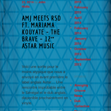
2015
23, 2014
by
John
Hollis
February
2015
AMJ MEETS RSD
April
2014
FT. MARIAMA
February
KOUYATE – THE
2014
BRAVE – 12″
January
2014
ASTAR MUSIC
October
2013
September
2013
Voici une sortie pour le
moins atypique que nous a
envoyé en avant première le
CATEGORIES
label anglais Astar… Une
Almighty
rencontre improbable entre
Groove
le Sénégal et le dub anglais,
News
disponible prochainement en
Dub
vinyle.
Collective