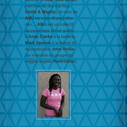
membre du duo trip-hop
Smith & Mighty
), le nom de
AMJ
ne vous dit peut-être
rien…
AMJ
est un collectif
de musiciens formé autour
d’
Andy
Clarke
à la batterie,
Mark
Spence
à la basse et
du producteur
John
Hollis
(ex membre du groupe de
reggae anglais
Restriction
).