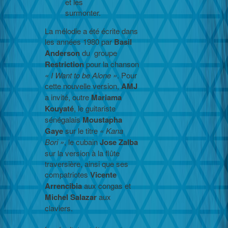
et les
surmonter.
La mélodie a été écrite dans
les années 1980 par
Basil
Anderson
du groupe
Restriction
pour la chanson
« I Want to be Alone »
. Pour
cette nouvelle version,
AMJ
a invité, outre
Mariama
Kouyaté
, le guitariste
sénégalais
Moustapha
Gaye
sur le titre
« Kana
Bori »
, le cubain
Jose Zalba
sur la version à la flûte
traversière, ainsi que ses
compatriotes
Vicente
Arrencibia
aux congas et
Michel Salazar
aux
claviers.