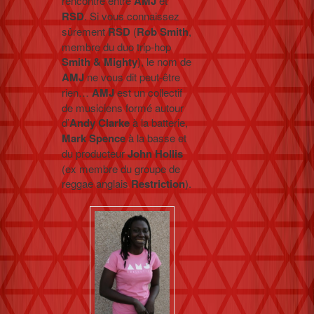
rencontre entre
AMJ
et
RSD
. Si vous connaissez
sûrement
RSD
(
Rob Smith
,
membre du duo trip-hop
Smith & Mighty
), le nom de
AMJ
ne vous dit peut-être
rien…
AMJ
est un collectif
de musiciens formé autour
d’
Andy
Clarke
à la batterie,
Mark
Spence
à la basse et
du producteur
John
Hollis
(ex membre du groupe de
reggae anglais
Restriction
).