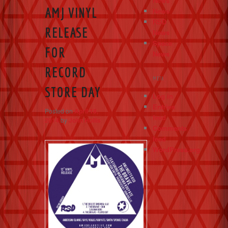
News
AMJ VINYL
News
RSD
RELEASE
News
Space
FOR
News
RECORD
META
STORE DAY
Log in
Entries
Posted on
April 18,
feed
2014
by
John Hollis
Comments
feed
WordPress.org