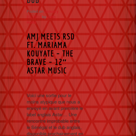
Posted on
January
23, 2014
by
John
Hollis
AMJ MEETS RSD
FT. MARIAMA
KOUYATE – THE
BRAVE – 12″
ASTAR MUSIC
Voici une sortie pour le
moins atypique que nous a
envoyé en avant première le
label anglais Astar… Une
rencontre improbable entre
le Sénégal et le dub anglais,
disponible prochainement en