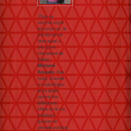
Pour ce
second vinyle
en commun, ils
ont décidé de
faire appel à
une jeune
chanteuse de
Dakar,
Mariama
Kouyate
. Ses
mots, chantés
en mandingue
et en wolof,
parlent des
différentes
luttes de la vie,
précisant
qu’avec la
pensée positive,