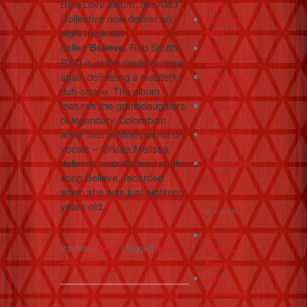
Blue Love album, the AMJ
2015
Collective now deliver an
February
eight track set
2015
called
Believe.
Rob Smith-
April
RSD is at the controls once
2014
again delivering a masterful
February
dub-scape. The album
2014
features the granddaughters
January
of legendary Colombian
2014
artist Totó la Momposina on
October
vocals – Oriana Melissa
2013
delivers a soulful lead on the
September
song Believe, recorded
2013
when she was just eighteen
years old.
CATEGORIES
Almighty
Posted in
News
|
Tagged
AMJ
,
Groove
Dub
,
RSD
News
Dub
Collective