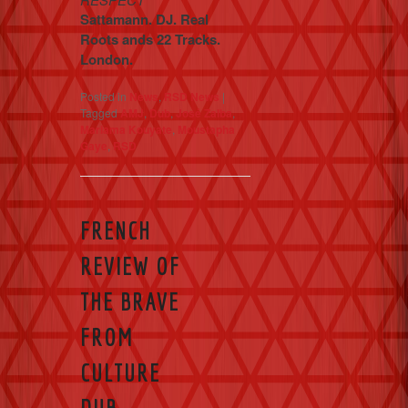
Sattamann. DJ. Real
Roots ands 22 Tracks.
London.
Posted in
News
,
RSD News
|
Tagged
AMJ
,
Dub
,
José Zalba
,
Mariama Kouyate
,
Moustapha
Gaye
,
RSD
FRENCH
REVIEW OF
THE BRAVE
FROM
CULTURE
DUB