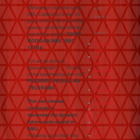
“Whenever I see the name
RECENT
AMJ Collective I know I’m
COMMENTS
going to be in for something
special, something different,
something unique.”
DAVID
ARCHIVES
RODIGAN MBE BBC
February
1XTRA
2020
April
“Un art de dub mix
2017
époustouflant!” … “The art
May 2016
of the breathtaking dub mix!”
February
FREDERIC PEGUILLAN
2016
TELERAMA
September
2015
This new release
July 2015
continues to
June
showcase the dynamic
2015
future-roots sound of
April
AMJ.
2015
Following up on their Sky
March