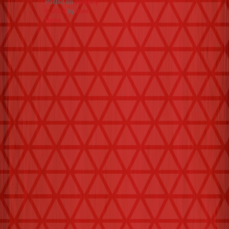
Posted on
January
8, 2014
by
John
Hollis