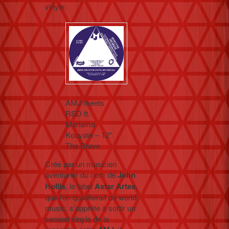
vinyle.
AMJ meets
RSD ft.
Mariama
Kouyate – 12″
The Brave
Créé par un musicien
aventurier du nom de
John
Hollis
, le label
Astar
Artes
,
que l’on qualifierait de world
music, s’apprête à sortir un
second vinyle de la