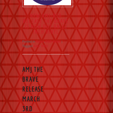
NEW AMJ-RSD
RELEASE THE BRAVE
IS NOW OUT ON 12
INCH VINYL
Posted in
News
,
RSD News
|
Tagged
AMJ
,
RSD
AMJ THE
BRAVE
RELEASE
MARCH
3RD