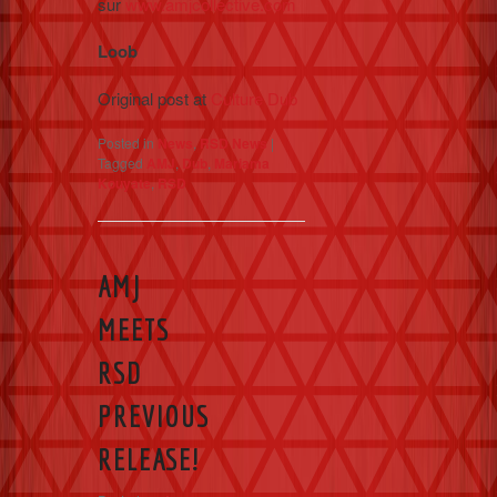
sur
www.amjcollective.com
Loob
Original post at
Culture Dub
Posted in
News
,
RSD News
|
Tagged
AMJ
,
Dub
,
Mariama
Kouyate
,
RSD
AMJ
MEETS
RSD
PREVIOUS
RELEASE!