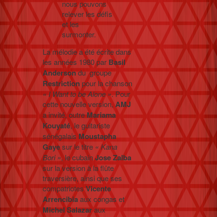
nous pouvons
relever les défis
et les
surmonter.
La mélodie a été écrite dans
les années 1980 par
Basil
Anderson
du groupe
Restriction
pour la chanson
« I Want to be Alone »
. Pour
cette nouvelle version,
AMJ
a invité, outre
Mariama
Kouyaté
, le guitariste
sénégalais
Moustapha
Gaye
sur le titre
« Kana
Bori »
, le cubain
Jose Zalba
sur la version à la flûte
traversière, ainsi que ses
compatriotes
Vicente
Arrencibia
aux congas et
Michel Salazar
aux