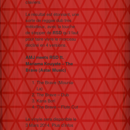
claviers.
Le résultat est étonnant, une
sorte de reggae dub très
mélodieux, avec la touche
de stepper de
RSD
qu’il faut
pour faire vivre le morceau
décliné en 4 versions.
AMJ meets RSD ft.
Mariama Kouyate – The
Brave (Astar Music)
The Brave (Mounia-
La)
The Brave – Dub
Kana Bori
The Brave – Flute Cut
Le vinyle sera disponible le
3 Mars 2014. Plus d’infos