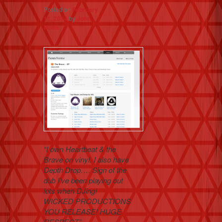
Posted on
February
11, 2014
by
John
Hollis
“I own Heartbeat & the
Brave on vinyl. I also have
Depth Drop…. Sign of the
dub I’ve been playing out
lots when DJing!
WICKED PRODUCTIONS
YOU RELEASE! HUGE
RESPECT”