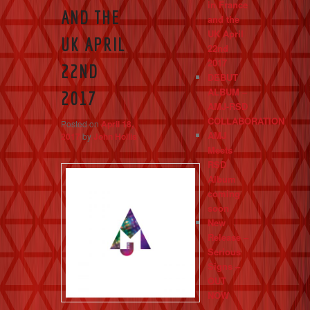
in France
AND THE
and the
UK April
UK APRIL
22nd
2017
22ND
DEBUT
ALBUM –
2017
AMJ-RSD
COLLABORATION
Posted on
April 18,
AMJ
2017
by
John Hollis
Meets
RSD
Album
coming
soon
New
Release –
Serious
Signs –
OUT
NOW